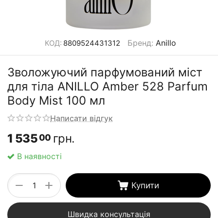
Бренд
:
Anillo
КОД:
8809524431312
Зволожуючий парфумований міст
для тіла ANILLO Amber 528 Parfum
Body Mist 100 мл
Написати відгук
1 535
грн.
00
В наявності
+
−
Купити
Швидка консультація