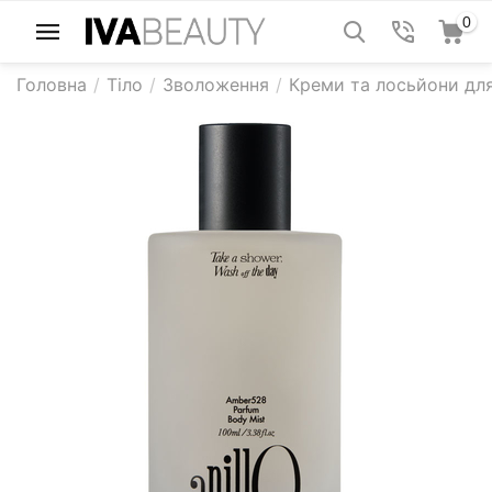
0
Головна
/
Тіло
/
Зволоження
/
Креми та лосьйони для