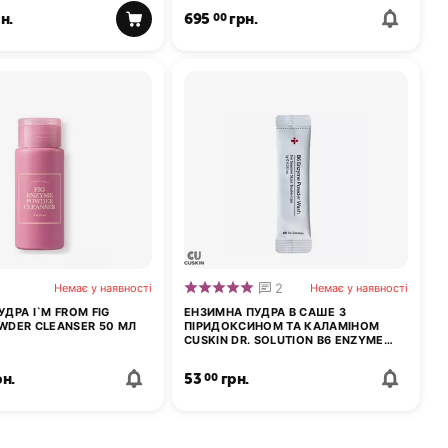
н.
695
грн.
00
2
Немає у наявності
Немає у наявності
ДРА I`M FROM FIG
ЕНЗИМНА ПУДРА В САШЕ З
WDER CLEANSER 50 МЛ
ПІРИДОКСИНОМ ТА КАЛАМІНОМ
CUSKIN DR. SOLUTION B6 ENZYME
POWDER WASH 1 ШТ
рн.
53
грн.
00