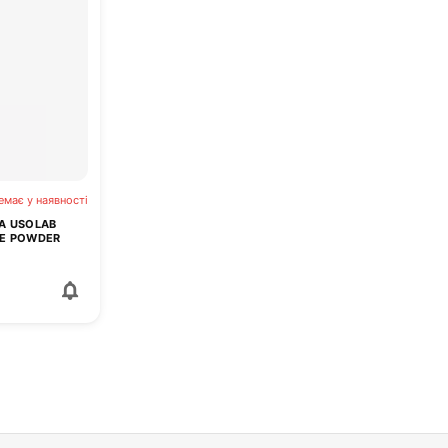
емає у наявності
А USOLAB
ME POWDER