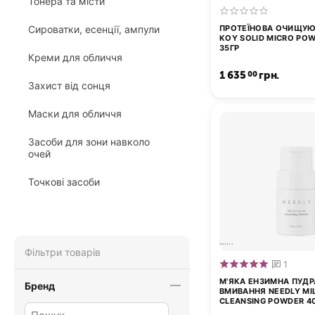
Тонера та місти
ПРОТЕЇНОВА ОЧИЩУЮ
Сироватки, есенції, ампули
KOY SOLID MICRO PO
35ГР
Креми для обличчя
1 635
грн.
00
Захист від сонця
Маски для обличчя
Засоби для зони навколо
очей
Точкові засоби
Фільтри товарів
1
М'ЯКА ЕНЗИМНА ПУДР
Бренд
ВМИВАННЯ NEEDLY MI
CLEANSING POWDER 4