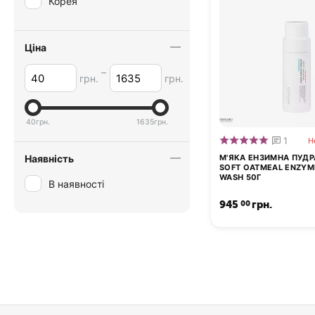
Корея
Ціна
–
грн.
грн.
40
грн.
1635
грн.
1
Н
М'ЯКА ЕНЗИМНА ПУДР
Наявність
SOFT OATMEAL ENZY
WASH 50Г
В наявності
945
грн.
00