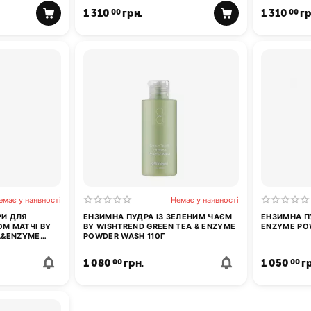
1 310
грн.
1 310
гр
00
00
емає у наявності
Немає у наявності
РИ ДЛЯ
ЕНЗИМНА ПУДРА ІЗ ЗЕЛЕНИМ ЧАЄМ
ЕНЗИМНА ПУ
М МАТЧІ BY
BY WISHTREND GREEN TEA & ENZYME
ENZYME PO
A&ENZYME
POWDER WASH 110Г
1 080
грн.
1 050
г
00
00