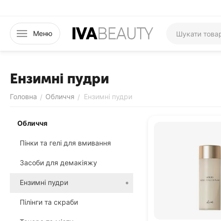
Меню
Ензимні пудри
Головна
Обличчя
Ензимні пудри
/
/
Обличчя
Пінки та гелі для вмивання
Засоби для демакіяжу
Ензимні пудри
Пілінги та скраби