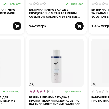
В наявності
В наявності
ЧА ПУДРА
ЕНЗИМНА ПУДРА В САШЕ З
ЕНЗИМНА П
WDER WASH
ПІРИДОКСИНОМ ТА КАЛАМІНОМ
ТА КАЛАМІН
CUSKIN DR. SOLUTION B6 ENZYME
SOLUTION 
POWDER WASH 20 ШТ
55Г
942
грн.
1 362
гр
00
00
1
В наявності
В наявності
А ДЛЯ
ВЕЧІРНЯ ЕНЗИМНА ПУДРА З
РАНКОВИЙ Е
LD ENZYME
ПРОБІОТИКАМИ DR.CEURACLE PRO-
ПРОБІОТИК
0Г
BALANCE NIGHT ENZYME WASH 50Г