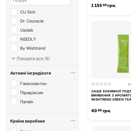
1 155
грн.
00
CU Skin
Dr. Ceuracle
Usolab
NEEDLY
By Wishtrend
I`m From
Показати все (8)
Koy
Активні інгредієнти
MEDI-PEEL
Глюколактон
Н
САШЕ ЕНЗИМНОЇ ПУД
Піридоксин
ВМИВАННЯ З АРОМАТО
WISHTREND GREEN TE
Папаїн
POWDER WASH 1Г
40
грн.
00
Країна виробник