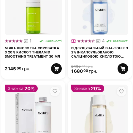
1
4
В наявності
В наявності
М'ЯКА КИСЛОТНА СИРОВАТКА
ВІДЛУЩУВАЛЬНИЙ ВНА-ТОНІК З
З 20% КИСЛОТ THERAMID
2% ІНКАПСУЛЬОВАНОЮ
SMOOTHING TREATMENT 30 МЛ
САЛІЦИЛОВОЮ КИСЛОТОЮ
MEDIK8 PRESS & CLEAR™ TONIC
150 МЛ
2 100
грн.
00
2 145
грн.
00
1 680
грн.
00
20%
20%
Знижка
Знижка