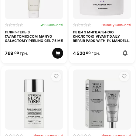
В наявності
Немає у наявності
ПІЛІНГ-ГЕЛЬ З
ПЕДИ З МИГДАЛЬНОЮ
ГАЛАКТОМІСІСОМ MANYO
КИСЛОТОЮ VIVANT DAILY
GALACTOMY PEELING GEL 75 МЛ
REPAIR PADS WITH 1% MANDELIC
ACID 60 ШТ
769
грн.
4 520
грн.
00
00
Немає у наявності
Немає у наявності