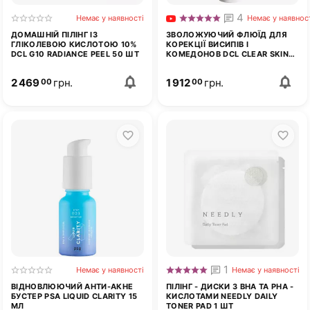
4
Немає у наявності
Немає у наявнос
ДОМАШНІЙ ПІЛІНГ ІЗ
ЗВОЛОЖУЮЧИЙ ФЛЮЇД ДЛЯ
ГЛІКОЛЕВОЮ КИСЛОТОЮ 10%
КОРЕКЦІЇ ВИСИПІВ І
DCL G10 RADIANCE PEEL 50 ШТ
КОМЕДОНОВ DCL CLEAR SKIN
ANTI-BLEMISH HYDRATOR 50 МЛ
2 469
грн.
1 912
грн.
00
00
1
Немає у наявності
Немає у наявності
ВІДНОВЛЮЮЧИЙ АНТИ-АКНЕ
ПІЛІНГ - ДИСКИ З BHA ТА PHA -
БУСТЕР PSA LIQUID CLARITY 15
КИСЛОТАМИ NEEDLY DAILY
МЛ
TONER PAD 1 ШТ