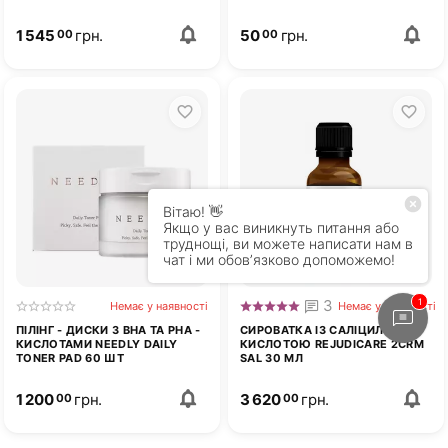
1 545
грн.
50
грн.
00
00
3
Немає у наявності
Немає у наявності
ПІЛІНГ - ДИСКИ З BHA ТА PHA -
СИРОВАТКА ІЗ САЛІЦИЛОВОЮ
КИСЛОТАМИ NEEDLY DAILY
КИСЛОТОЮ REJUDICARE 2CRM
TONER PAD 60 ШТ
SAL 30 МЛ
1 200
грн.
3 620
грн.
00
00