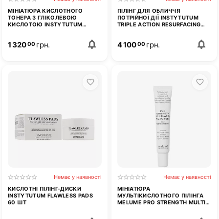
МІНІАТЮРА КИСЛОТНОГО
ПІЛІНГ ДЛЯ ОБЛИЧЧЯ
ТОНЕРА З ГЛІКОЛЕВОЮ
ПОТРІЙНОЇ ДІЇ INSTYTUTUM
КИСЛОТОЮ INSTYTUTUM
TRIPLE ACTION RESURFACING
RESURFACING GLOW TONER 50
PEEL 60 МЛ
МЛ
1 320
грн.
4 100
грн.
00
00
Немає у наявності
Немає у наявності
КИСЛОТНІ ПІЛІНГ-ДИСКИ
МІНІАТЮРА
INSTYTUTUM FLAWLESS PADS
МУЛЬТІКИСЛОТНОГО ПІЛІНГА
60 ШТ
MELUME PRO STRENGTH MULTI-
ACID MICROPEEL3 20 МЛ