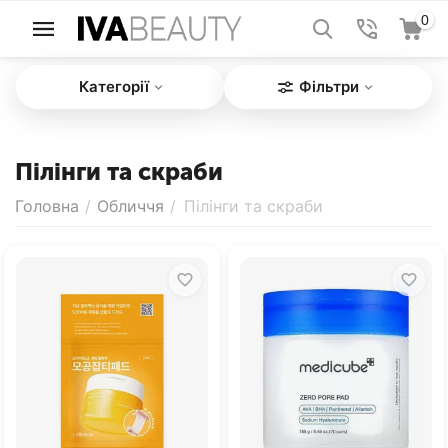
0
Категорії
Фільтри
Пілінги та скраби
Головна
/
Обличчя
/
Пілінги та скраби