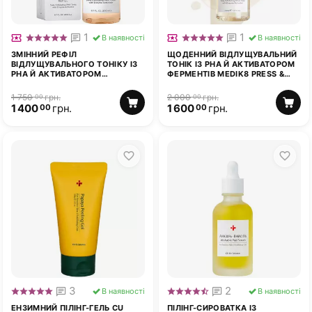
1
1
В наявності
В наявності
ЗМІННИЙ РЕФІЛ
ЩОДЕННИЙ ВІДЛУЩУВАЛЬНИЙ
ВІДЛУЩУВАЛЬНОГО ТОНІКУ ІЗ
ТОНІК ІЗ РНА Й АКТИВАТОРОМ
РНА Й АКТИВАТОРОМ
ФЕРМЕНТІВ MEDIK8 PRESS &
ФЕРМЕНТІВ MEDIK8 PRESS &
GLOW™ TONER 200 МЛ
GLOW™ TONER 200 МЛ
1 750
грн.
2 000
грн.
00
00
1 400
грн.
1 600
грн.
00
00
3
2
В наявності
В наявності
ЕНЗИМНИЙ ПІЛІНГ-ГЕЛЬ CU
ПІЛІНГ-СИРОВАТКА ІЗ