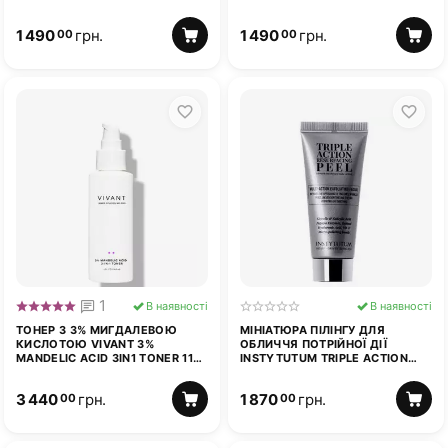
ЧУТЛИВОЇ ШКІРИ MEDICUBE
VITA C PAD 70 ШТ
ZERO PORE PAD MILD 70 ШТ
1 490
грн.
1 490
грн.
00
00
1
В наявності
В наявності
ТОНЕР З 3% МИГДАЛЕВОЮ
МІНІАТЮРА ПІЛІНГУ ДЛЯ
КИСЛОТОЮ VIVANT 3%
ОБЛИЧЧЯ ПОТРІЙНОЇ ДІЇ
MANDELIC ACID 3IN1 TONER 115
INSTYTUTUM TRIPLE ACTION
МЛ
RESURFACING PEEL 20 МЛ
3 440
грн.
1 870
грн.
00
00