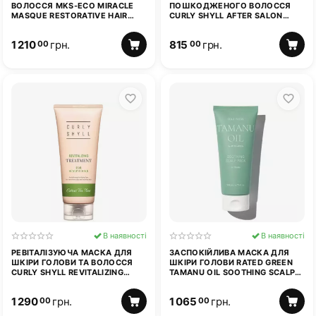
ВОЛОССЯ MKS-ECO MIRACLE
ПОШКОДЖЕНОГО ВОЛОССЯ
MASQUE RESTORATIVE HAIR
CURLY SHYLL AFTER SALON
MASK ORIGINAL SCENT 207 МЛ
CARE HAIRPACK TREATMENT 100
МЛ
1 210
грн.
815
грн.
00
00
В наявності
В наявності
РЕВІТАЛІЗУЮЧА МАСКА ДЛЯ
ЗАСПОКІЙЛИВА МАСКА ДЛЯ
ШКІРИ ГОЛОВИ ТА ВОЛОССЯ
ШКІРИ ГОЛОВИ RATED GREEN
CURLY SHYLL REVITALIZING
TAMANU OIL SOOTHING SCALP
TREATMENT 250 МЛ
PACK W/BLACK CURRANT 200
МЛ
1 290
грн.
1 065
грн.
00
00