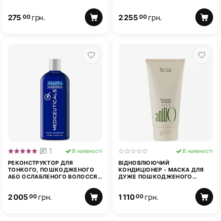
MEDICEUTICALS MX DUAL
THERAPY MASK 150 МЛ
275
грн.
2 255
грн.
00
00
1
В наявності
В наявності
РЕКОНСТРУКТОР ДЛЯ
ВІДНОВЛЮЮЧИЙ
ТОНКОГО, ПОШКОДЖЕНОГО
КОНДИЦІОНЕР - МАСКА ДЛЯ
АБО ОСЛАБЛЕНОГО ВОЛОССЯ
ДУЖЕ ПОШКОДЖЕНОГО
MEDICEUTICALS VOLUME &
ВОЛОССЯ ANILLO PATCHOULI
STRENGTH 250 МЛ
GARDEN DAMAGE REPAIR 150 МЛ
2 005
грн.
1 110
грн.
00
00