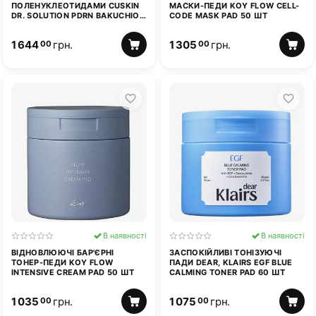
ПОЛЕНУКЛЕОТИДАМИ CUSKIN
МАСКИ-ПЕДИ KOY FLOW CELL-
DR. SOLUTION PDRN BAKUCHIOL
CODE MASK PAD 50 ШТ
TONER 300 МЛ
1 644
грн.
1 305
грн.
00
00
В наявності
В наявності
ВІДНОВЛЮЮЧІ БАР'ЄРНІ
ЗАСПОКІЙЛИВІ ТОНІЗУЮЧІ
ТОНЕР-ПЕДИ KOY FLOW
ПАДИ DEAR, KLAIRS EGF BLUE
INTENSIVE CREAM PAD 50 ШТ
CALMING TONER PAD 60 ШТ
1 035
грн.
1 075
грн.
00
00