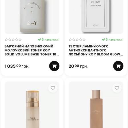
В наявності
В наявності
БАР’ЄРНИЙ НАПОВНЮЮЧИЙ
ТЕСТЕР ЛАМІНУЮЧОГО
МОЛОЧКОВИЙ ТОНЕР KOY
АНТИОКСИДАНТНОГО
SOLID VOLUME BASE TONER 100
ЛОСЬЙОНУ KOY BLOOM GLOW
МЛ
LOTION TONER 2 МЛ
1 035
грн.
20
грн.
00
00