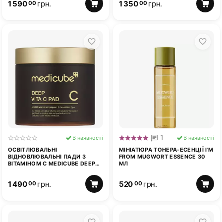
1 590
грн.
1 350
грн.
00
00
1
В наявності
В наявності
ОСВІТЛЮВАЛЬНІ
МІНІАТЮРА ТОНЕРА-ЕСЕНЦІЇ I'M
ВІДНОВЛЮВАЛЬНІ ПАДИ З
FROM MUGWORT ESSENCE 30
ВІТАМІНОМ C MEDICUBE DEEP
МЛ
VITA C PAD 70 ШТ
1 490
грн.
520
грн.
00
00