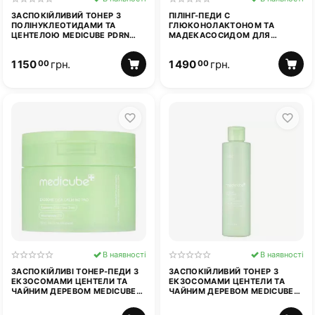
ЗАСПОКІЙЛИВИЙ ТОНЕР З
ПІЛІНГ-ПЕДИ С
ПОЛІНУКЛЕОТИДАМИ ТА
ГЛЮКОНОЛАКТОНОМ ТА
ЦЕНТЕЛОЮ MEDICUBE PDRN
МАДЕКАСОСИДОМ ДЛЯ
PINK CICA SOOTHING TONER
ЧУТЛИВОЇ ШКІРИ MEDICUBE
250 МЛ
ZERO PORE PAD MILD 70 ШТ
1 150
грн.
1 490
грн.
00
00
В наявності
В наявності
ЗАСПОКІЙЛИВІ ТОНЕР-ПЕДИ З
ЗАСПОКІЙЛИВИЙ ТОНЕР З
ЕКЗОСОМАМИ ЦЕНТЕЛИ ТА
ЕКЗОСОМАМИ ЦЕНТЕЛИ ТА
ЧАЙНИМ ДЕРЕВОМ MEDICUBE
ЧАЙНИМ ДЕРЕВОМ MEDICUBE
EXOSOME CICA CALMING PAD
EXOSOME CICA TONER 210 МЛ
100 ШТ