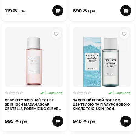
8 МЛ
60 МЛ
119
грн.
690
грн.
00
00
В наявності
В наявності
СЕБОРЕГУЛЮЮЧИЙ ТОНЕР
ЗАСПОКІЙЛИВИЙ ТОНЕР З
SKIN 1004 MADAGASCAR
ЦЕНТЕЛОЮ ТА ГІАЛУРОНОВОЮ
CENTELLA POREMIZING CLEAR
КИСЛОТОЮ SKIN 1004
TONER 210 МЛ
MADAGASCAR CENTELLA
HYALU-CICA BRIGHTENING
995
грн.
940
грн.
00
00
TONER 210 МЛ