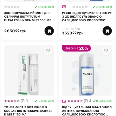
В наявності
В наявності
ЗВОЛОЖУВАЛЬНИЙ МІСТ ДЛЯ
РЕЛІФ ВІДЛУЩУЮЧОГО ТОНЕРУ
ОБЛИЧЧЯ INSTYTUTUM
З 2% ІНКАПСУЛЬОВАНОЮ
FLAWLESS HYDRA MIST 100 МЛ
САЛІЦИЛОВОЮ КИСЛОТОЮ
MEDIK8 PRESS & CLEAR™ TONIC
150 МЛ
1 900
грн.
00
2 650
грн.
00
1 520
грн.
00
20%
Знижка
3
4
В наявності
В наявності
ТОНЕР-МІСТ З ВІТАМІНОМ К
ВІДЛУЩУВАЛЬНИЙ ВНА-ТОНІК З
USOLAB BIO INTENSIVE BARRIER
2% ІНКАПСУЛЬОВАНОЮ
K MIST 150 МЛ
САЛІЦИЛОВОЮ КИСЛОТОЮ