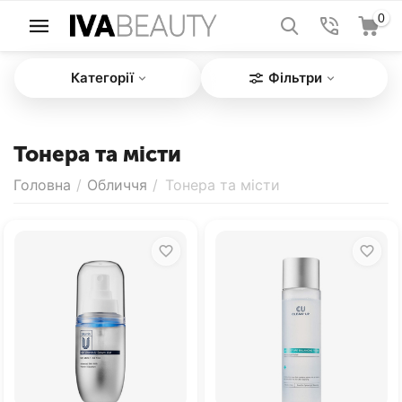
0
Категорії
Фільтри
Тонера та місти
Головна
/
Обличчя
/
Тонера та місти