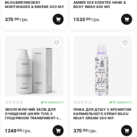
BILOU&WEDNESDAY
AMBER 528 SCENTED HAND &
NIGHTSHADES & RAVENS 200 МЛ
BODY WASH 450 МЛ
375
грн.
1 535
грн.
00
00
В наявності
В наявності
ЗВОЛОЖУЮЧИЙ ЗАСІБ ДЛЯ
ПІНКА ДЛЯ ДУШУ З АРОМАТОМ
ОЧИЩЕННЯ ШКІРИ ТІЛА З
КАРАМЕЛЬНОГО КРЕМУ BILOU
ГЛІЦЕРИНОМ TRANSPARENT-LAB
MILKY DREAM 200 МЛ
HYDRATING GLYCERIN BODY
CLEANSER 400 МЛ
1 249
грн.
375
грн.
00
00