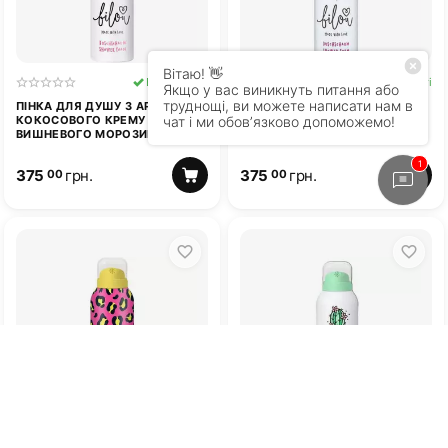
В наявності
В наявності
ПІНКА ДЛЯ ДУШУ З АРОМАТОМ
ПІНКА ДЛЯ ВАННИ З
КОКОСОВОГО КРЕМУ ТА
АРОМАТОМ ІГРИСТИХ ЯГІД
ВИШНЕВОГО МОРОЗИВА BILOU
BILOU FIZZY BERRY 200 МЛ
CHERRY COCO 200 МЛ
375
грн.
375
грн.
00
00
Немає у наявності
Немає у наявності