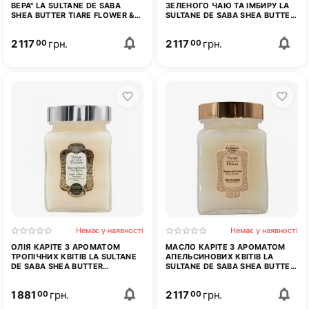
ВЕРА" LA SULTANE DE SABA
ЗЕЛЕНОГО ЧАЮ ТА ІМБИРУ LA
SHEA BUTTER TIARE FLOWER &
SULTANE DE SABA SHEA BUTTER
ALOE VERA 300 МЛ
GREEN TEA GINGER 300Г
2 117
грн.
2 117
грн.
00
00
Немає у наявності
Немає у наявності
ОЛІЯ КАРІТЕ З АРОМАТОМ
МАСЛО КАРІТЕ З АРОМАТОМ
ТРОПІЧНИХ КВІТІВ LA SULTANE
АПЕЛЬСИНОВИХ КВІТІВ LA
DE SABA SHEA BUTTER
SULTANE DE SABA SHEA BUTTER
CHAMPAKA TROPICAL FLOWERS
ORANGE BLOSSOM 300 МЛ
300Г
1 881
грн.
2 117
грн.
00
00