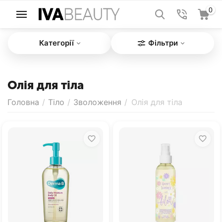
0
Категорії
Фільтри
Олія для тіла
Головна
/
Тіло
/
Зволоження
/
Олія для тіла