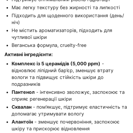
Має легку текстуру без жирності та липкості
Підходить для щоденного використання (день/
ніч)
Не містить ароматизаторів, підходить для
чутливої шкіри
Веганська формула, cruelty-free
Активні інгредієнти:
Комплекс із 5 церамідів (5,000 ppm)
-
відновлює ліпідний бар’єр, зменшує втрату
вологи та підвищує стійкість шкіри до
подразників
Пантенол
- інтенсивно зволожує, заспокоює та
сприяє регенерації шкіри
Сквалан
- пом’якшує, підтримує еластичність та
допомагає утримувати вологу
Алантоїн
- зменшує почервоніння, заспокоює
шкіру та прискорює відновлення