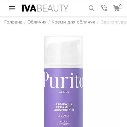
0
Головна
/
Обличчя
/
Креми для обличчя
/
Зволожувал