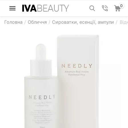
0
Головна
/
Обличчя
/
Сироватки, есенції, ампули
/
Від