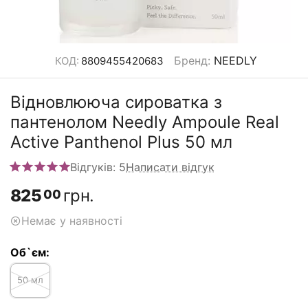
Бренд
:
NEEDLY
КОД:
8809455420683
Відновлююча сироватка з
пантенолом Needly Ampoule Real
Active Panthenol Plus 50 мл
Відгуків: 5
Написати відгук
825
грн.
00
Немає у наявності
Об`єм:
50 мл