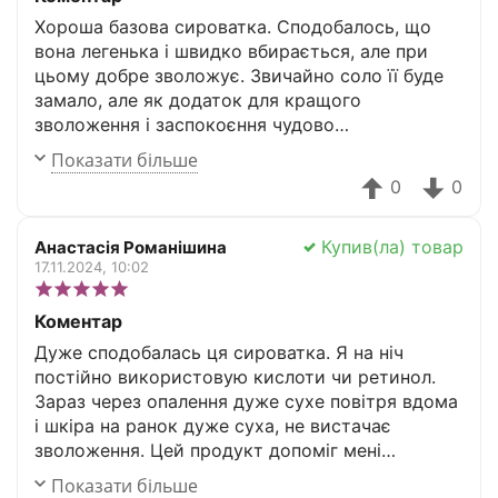
Хороша базова сироватка. Сподобалось, що
вона легенька і швидко вбирається, але при
цьому добре зволожує. Звичайно соло її буде
замало, але як додаток для кращого
зволоження і заспокоєння чудово
справляється.
Показати більше
0
0
Купив(ла) товар
Анастасія Романішина
17.11.2024, 10:02
Коментар
Дуже сподобалась ця сироватка. Я на ніч
постійно використовую кислоти чи ретинол.
Зараз через опалення дуже сухе повітря вдома
і шкіра на ранок дуже суха, не вистачає
зволоження. Цей продукт допоміг мені
вирішити цю проблему. Легка, приємна в
Показати більше