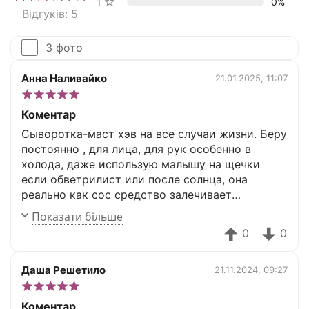
1 зірка
0%
Відгуків: 5
З фото
Анна Наливайко
21.01.2025, 11:07
Коментар
Сыворотка-маст хэв на все случаи жизни. Беру
постоянно , для лица, для рук особенно в
холода, даже использую малышу на щечки
если обветрилист или после солнца, она
реально как сос средство залечивает
раздражения,ожоги,царапины и тд
Показати більше
0
0
Даша Решетило
21.11.2024, 09:27
Коментар