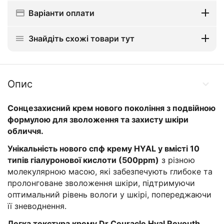
Варіанти оплати
Знайдіть схожі товари тут
Опис
Сонцезахисний крем нового покоління з подвійною
формулою для зволоження та захисту шкіри
обличчя.
Унікальність нового спф крему HYAL у вмісті 10
типів гіалуронової кислоти (500ppm)
з різною
молекулярною масою, які забезпечують глибоке та
пролонговане зволоження шкіри, підтримуючи
оптимальний рівень вологи у шкірі, попереджаючи
її зневоднення.
Легка текстура крему Dr.Ceuracle Hyal Reyouth