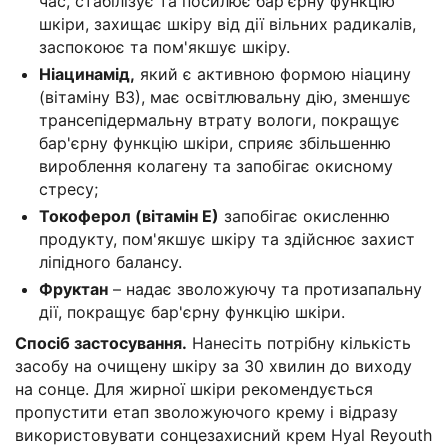
час, стабілізує та посилює бар'єрну функцію
шкіри, захищає шкіру від дії вільних радикалів,
заспокоює та пом'якшує шкіру.
Ніацинамід,
який є активною формою ніацину
(вітаміну В3), має освітлювальну дію, зменшує
трансепідермальну втрату вологи, покращує
бар'єрну функцію шкіри, сприяє збільшенню
вироблення колагену та запобігає окисному
стресу;
Токоферол (вітамін Е)
запобігає окисленню
продукту, пом'якшує шкіру та здійснює захист
ліпідного балансу.
Фруктан
– надає зволожуючу та протизапальну
дії, покращує бар'єрну функцію шкіри.
Спосіб застосування.
Нанесіть потрібну кількість
засобу на очищену шкіру за 30 хвилин до виходу
на сонце. Для жирної шкіри рекомендується
пропустити етап зволожуючого крему і відразу
використовувати сонцезахисний крем Hyal Reyouth