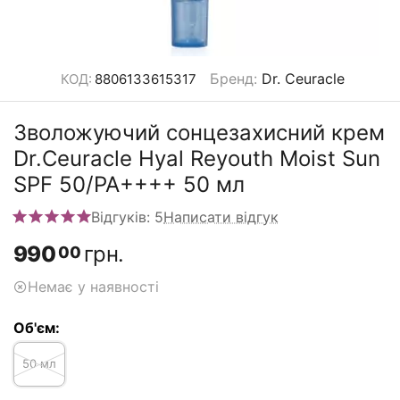
Бренд
:
Dr. Ceuracle
КОД:
8806133615317
Зволожуючий сонцезахисний крем
Dr.Ceuracle Hyal Reyouth Moist Sun
SPF 50/PA++++ 50 мл
Відгуків: 5
Написати відгук
990
грн.
00
Немає у наявності
Об'єм:
50 мл