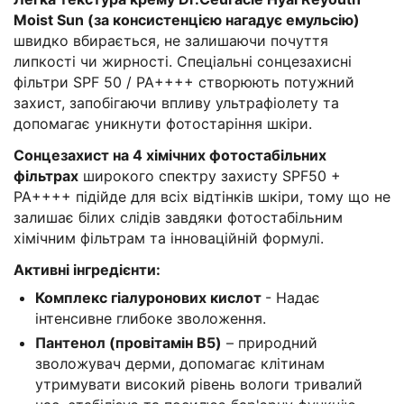
Moist Sun (за консистенцією нагадує емульсію)
швидко вбирається, не залишаючи почуття
липкості чи жирності. Спеціальні сонцезахисні
фільтри SPF 50 / PA++++ створюють потужний
захист, запобігаючи впливу ультрафіолету та
допомагає уникнути фотостаріння шкіри.
Сонцезахист на 4 хімічних фотостабільних
фільтрах
широкого спектру захисту SPF50 +
PA++++ підійде для всіх відтінків шкіри, тому що не
залишає білих слідів завдяки фотостабільним
хімічним фільтрам та інноваційній формулі.
Активні інгредієнти:
Комплекс гіалуронових кислот
- Надає
інтенсивне глибоке зволоження.
Пантенол (провітамін B5)
– природний
зволожувач дерми, допомагає клітинам
утримувати високий рівень вологи тривалий