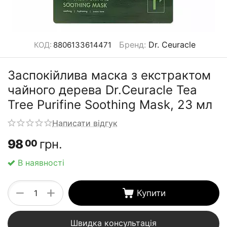
Бренд
:
Dr. Ceuracle
КОД:
8806133614471
Заспокійлива маска з екстрактом
чайного дерева Dr.Ceuracle Tea
Tree Purifine Soothing Mask, 23 мл
Написати відгук
98
грн.
00
В наявності
+
−
Купити
Швидка консультація