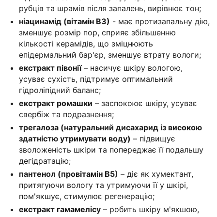
рубців та шрамів після запалень, вирівнює тон;
ніацинамід (вітамін В3)
- має протизапальну дію,
зменшує розмір пор, сприяє збільшенню
кількості керамідів, що зміцнюють
епідермальний бар'єр, зменшує втрату вологи;
екстракт півонії
– насичує шкіру вологою,
усуває сухість, підтримує оптимальний
гідроліпідний баланс;
екстракт ромашки
– заспокоює шкіру, усуває
свербіж та подразнення;
трегалоза (натуральний дисахарид із високою
здатністю утримувати воду)
– підвищує
зволоженість шкіри та попереджає її подальшу
дегідратацію;
пантенол (провітамін В5)
– діє як хумектант,
притягуючи вологу та утримуючи її у шкірі,
пом'якшує, стимулює регенерацію;
екстракт гамамелісу
– робить шкіру м'якшою,