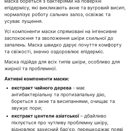
маска бореться з бактеріями на поверхні
епідермісу, які викликають акне та вугровий висип,
нормалізує роботу сальних залоз, освіжає та
усуває лущення.
Усі компоненти маски спрямовані на інтенсивне
заспокоєння та зволоження шкіри схильної до
запалень. Маска швидко дарує почуття комфорту
та свіжості, значно оздоровлює епідерміс.
Маска підійде для всіх типів шкіри, особливо для
жирної та проблемної.
Активні компоненти маски:
екстракт чайного дерева
- має
антибактеріальну та протизапальну дію,
бореться з акне та висипаннями, очищає та
звужує пори;
екстракт центели азіатської
– дбайливо
піклується про чутливу проблемну шкіру,
відновлює захисний бар'єр, перешкоджає появі