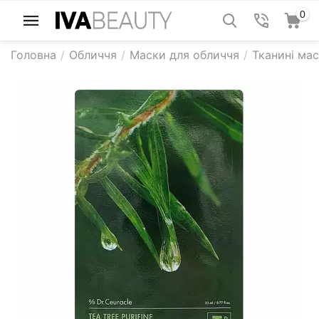
0
Головна
/
Обличчя
/
Маски для обличчя
/
Тканині ма