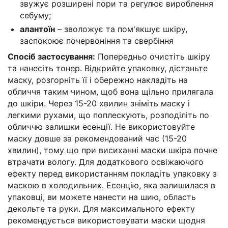
звужує розширені пори та регулює вироблення
себуму;
алантоїн
– зволожує та пом'якшує шкіру,
заспокоює почервоніння та свербіння
Спосіб застосування:
Попередньо очистіть шкіру
та нанесіть тонер. Відкрийте упаковку, дістаньте
маску, розгорніть її і обережно накладіть на
обличчя таким чином, щоб вона щільно прилягала
до шкіри. Через 15-20 хвилин зніміть маску і
легкими рухами, що поплескують, розподіліть по
обличчю залишки есенції. Не використовуйте
маску довше за рекомендований час (15-20
хвилин), тому що при висиханні маски шкіра почне
втрачати вологу. Для додаткового освіжаючого
ефекту перед використанням покладіть упаковку з
маскою в холодильник. Есенцію, яка залишилася в
упаковці, ви можете нанести на шию, область
декольте та руки. Для максимального ефекту
рекомендується використовувати маски щодня