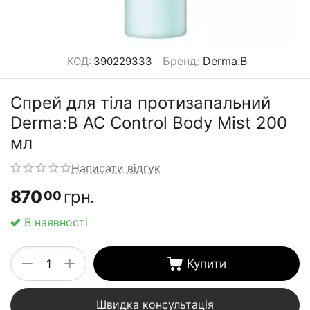
Бренд
:
Derma:B
КОД:
390229333
Спрей для тіла протизапальний
Derma:B AC Control Body Mist 200
мл
Написати відгук
870
грн.
00
В наявності
+
−
Купити
Швидка консультація