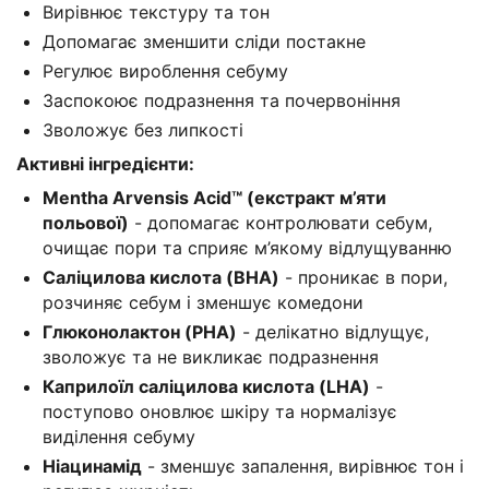
Вирівнює текстуру та тон
Допомагає зменшити сліди постакне
Регулює вироблення себуму
Заспокоює подразнення та почервоніння
Зволожує без липкості
Активні інгредієнти:
Mentha Arvensis Acid™ (екстракт м’яти
польової)
- допомагає контролювати себум,
очищає пори та сприяє м’якому відлущуванню
Саліцилова кислота (BHA)
- проникає в пори,
розчиняє себум і зменшує комедони
Глюконолактон (PHA)
- делікатно відлущує,
зволожує та не викликає подразнення
Каприлоїл саліцилова кислота (LHA)
-
поступово оновлює шкіру та нормалізує
виділення себуму
Ніацинамід
- зменшує запалення, вирівнює тон і