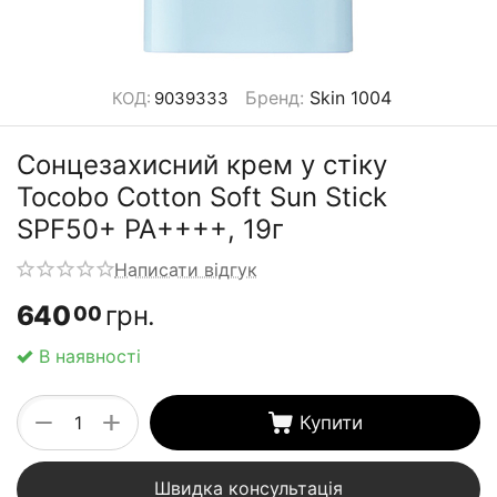
Бренд
:
Skin 1004
КОД:
9039333
Сонцезахисний крем у стіку
Tocobo Cotton Soft Sun Stick
SPF50+ PA++++, 19г
Написати відгук
640
грн.
00
В наявності
+
−
Купити
Швидка консультація