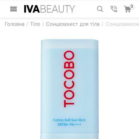
0
Головна
/
Тіло
/
Сонцезахист для тіла
/
Сонцезахисни