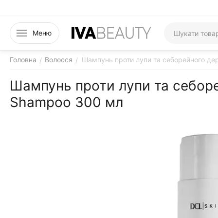
Меню
Головна
Волосся
Шампунь проти лупи та себорейного д
/
/
Шампунь проти лупи та себор
Shampoo 300 мл