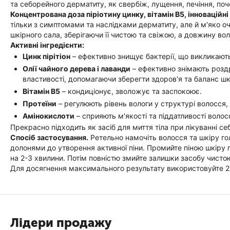
та себорейного дерматиту, як свербіж, лущення, печіння, по
Концентрована доза піріотину цинку, вітамін В5, інноваційні 
тільки з симптомами та наслідками дерматиту, але й м'яко о
шкірного сала, зберігаючи її чистою та свіжою, а довжину во
Активні інгредієнти:
Цинк пірітіон
– ефективно знищує бактерії, що викликають
Олії чайного дерева і лаванди
– ефективно знімають роздр
властивості, допомагаючи зберегти здоров'я та баланс шк
Вітамін В5
– кондиціонує, зволожує та заспокоює.
Протеїни
– регулюють рівень вологи у структурі волосся, 
Амінокислоти
– сприяють м'якості та піддатливості волос
Прекрасно підходить як засіб для миття тіла при лікуванні с
Спосіб застосування.
Ретельно намочіть волосся та шкіру го
долонями до утворення активної піни. Промийте піною шкіру 
на 2-3 хвилини. Потім повністю змийте залишки засобу чисто
Для досягнення максимального результату використовуйте 2-
Лідери продажу