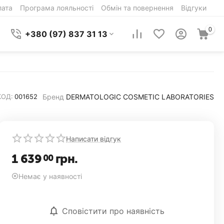
лата
Програма лояльності
Обмін та повернення
Відгуки
0
+380 (97) 837 31 13
Бренд
DERMATOLOGIC COSMETIC LABORATORIES
КОД:
001652
Написати відгук
1 639
грн.
00
Немає у наявності
Сповістити про наявність