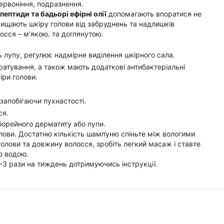
червоніння, подразнення.
пептиди та бадьорі ефірні олії
допомагають впоратися не
чищають шкіру голови від забруднень та надлишків
лосся – м'якою. та доглянутою.
 лупу, регулює надмірне виділення шкірного сала.
атування, а також мають додаткові антибактеріальні
іри голови.
запобігаючи пухнастості.
ся.
еборейного дерматиту або лупи.
лови. Достатню кількість шампуню спіньте між вологими
голови та довжину волосся, зробіть легкий масаж і ставте
ю водою.
3 рази на тиждень дотримуючись інструкції.