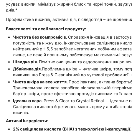
усуває висипи, мінімізує жирний блиск та чорні точки, звужує
днів.*
Профілактика висипів, активна дія, післядогляд – це щоденни
Властивості та особливості продукту:
Чистота без компромісів.
Справжня інновація в застосува
потужність та ніжну дію. Інкапсульована саліцилова кисло
нейтральний рН 5,5 запобігає негативних побічним ефекта
липне, не пече й при цьому забезпечує максимальні резу
Швидка дія.
Помітне очищення та оздоровлення шкіри всьо
Дбайлива дія.
Проблемна шкіра = чутлива шкіра, тому пот
виявили, що Press & Clear ніжний до чутливої проблемної ш
Чиста шкіра на все життя.
Профілактика, активна бороть
Транексамова кислота запобігає післязапальній гіперпіг
бар'єр шкіри, проте ефективно протидіє висипам та їх насл
Ідеальна пара.
Press & Clear та Crystal Retinal — ідеальне
Саліцилова кислота й ретиналь мають пряму антибактеріа
висипів.
Активні інгредієнти:
2% саліцилова кислота (ВНА) з технологією інкапсуляції