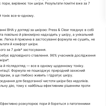
 пори, вирівнює тон шкіри. Результати помітні вже за 7
й тонік все-в-одному.
нні ВНА у догляді за шкірою: Press & Clear поєднує в собі
та повільно й рівномірно надходить у шкіру, а унікальний
м. Легка й приємна в застосуванні формула не сушить, не
льтати й комфорт шкіри.
го за 7 днів* застосування.
ребує відповідного ставлення. 96% учасників дослідження
кіри*.
ба й післядогляд — все в одному щоденному тоніку.
ментації. Формула не пошкоджує природний захисний
ідкам, а ще глибоко живить і гідратує шкіру.
 поєднання для бездоганної чистоти шкіри без недоліків.
льну дію, тому є найбільш ефективним рішенням проти
.
Ефективно розкупорює пори й бореться з патогенними