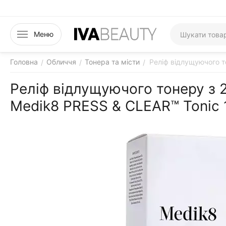
Меню
Головна
Обличчя
Тонера та місти
Реліф відлущуючого т
/
/
/
Реліф відлущуючого тонеру з
Medik8 PRESS & CLEAR™ Tonic 