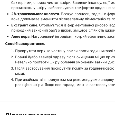
бактеріями, сприяє чистоті шкіри. Завдяки інкапсуляції м
проникають у шкіру, забезпечуючи комфортне щоденне зас
2% транексамова кислота.
Блокує процеси, задіяні в фор
вона допомагає зменшити післязапальну пігментацію та п
Екстракт саке.
Отримується із ферментованої рисової вод
природний захисний бар’єр шкіри, зміцнює стійкість шкіри
Алое вера.
Натуральний інгредієнт, котрий ефективно засп
Спосіб використання.
Прокрутити верхню частину помпи проти годинникової с
Вранці й/або ввечері одразу після очищення міцно прит
Ретельно протерти шкіру обличчя змоченим ватним диск
Після застосування прокрутити помпу за годинниковою с
місці.
При знайомстві з продуктом ми рекомендуємо спершу за
реакцією шкіри. Якщо все гаразд, можна застосовувати 