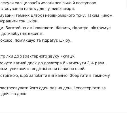
олекули саліцилової кислоти повільно й поступово
тосування навіть для чутливої шкіри.
муванні темних цяток і нерівномірного тону. Таким чином,
окращити тон шкіри.
и. Багатий на амінокислоти. Живить, гідратує, підтримує
 до майбутніх висипів.
окоює, пом’якшує та гідратує шкіру.
трілки до характерного звуку «клац».
иснути ватний диск до дозатора й натиснути 3-4 рази.
ом, уникаючи тендітної зони навколо очей.
трілкою, щоб запобігти витіканню. Зберігати в темному
стосовувати його один раз на день і спостерігати за
двічі на день