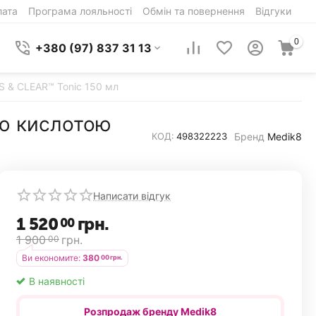
лата
Програма лояльності
Обмін та повернення
Відгуки
0
+380 (97) 837 31 13
S & CLEAR™ Tonic 150 мл
ою кислотою
Бренд
Medik8
КОД:
498322223
Написати відгук
1 520
грн.
00
1 900
грн.
00
Ви економите:
380
00
грн.
В наявності
Розпродаж бренду Medik8