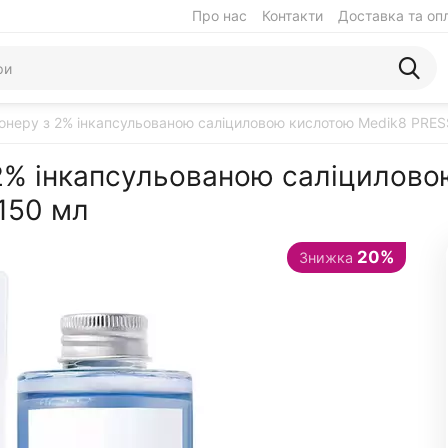
Про нас
Контакти
Доставка та оп
онеру з 2% інкапсульованою саліциловою кислотою Medik8 PRES
 2% інкапсульованою саліцилов
150 мл
20%
Знижка