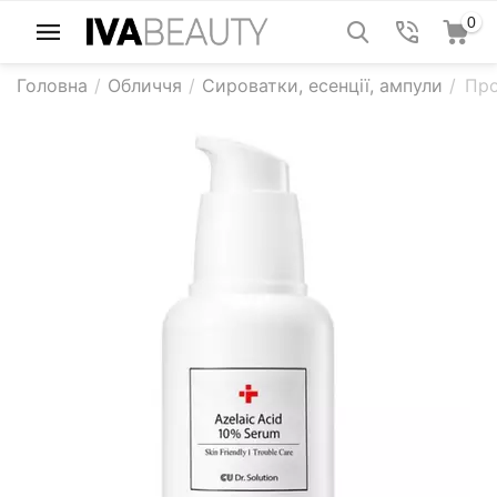
0
Головна
/
Обличчя
/
Сироватки, есенції, ампули
/
Про