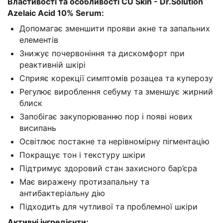
Властивості та особливості
CU Skin - Dr.Solution
Azelaic Acid 10% Serum:
Допомагає зменшити прояви акне та запальних
елементів
Знижує почервоніння та дискомфорт при
реактивній шкірі
Сприяє корекції симптомів розацеа та куперозу
Регулює вироблення себуму та зменшує жирний
блиск
Запобігає закупорюванню пор і появі нових
висипань
Освітлює постакне та нерівномірну пігментацію
Покращує тон і текстуру шкіри
Підтримує здоровий стан захисного бар’єра
Має виражену протизапальну та
антибактеріальну дію
Підходить для чутливої та проблемної шкіри
Активні інгредієнти: