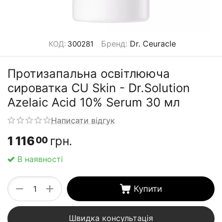
Бренд
:
Dr. Ceuracle
КОД:
300281
Протизапальна освітлююча
сироватка CU Skin - Dr.Solution
Azelaic Acid 10% Serum 30 мл
Написати відгук
1 116
грн.
00
В наявності
+
−
Купити
Швидка консультація