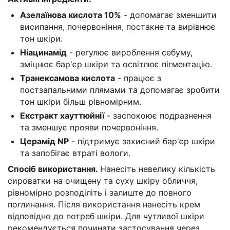
Азелаїнова кислота 10%
- допомагає зменшити
висипання, почервоніння, постакне та вирівнює
тон шкіри.
Ніацинамід
- регулює вироблення себуму,
зміцнює бар'єр шкіри та освітлює пігментацію.
Транексамова кислота
- працює з
постзапальними плямами та допомагає зробити
тон шкіри більш рівномірним.
Екстракт хауттюйнії
- заспокоює подразнення
та зменшує прояви почервоніння.
Церамід NP
- підтримує захисний бар'єр шкіри
та запобігає втраті вологи.
Спосіб використання.
Нанесіть невелику кількість
сироватки на очищену та суху шкіру обличчя,
рівномірно розподіліть і залиште до повного
поглинання. Після використання нанесіть крем
відповідно до потреб шкіри. Для чутливої шкіри
рекомендується починати застосування через