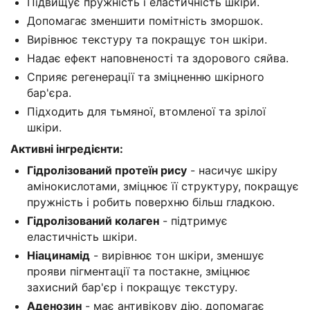
Підвищує пружність і еластичність шкіри.
Допомагає зменшити помітність зморшок.
Вирівнює текстуру та покращує тон шкіри.
Надає ефект наповненості та здорового сяйва.
Сприяє регенерації та зміцненню шкірного
бар'єра.
Підходить для тьмяної, втомленої та зрілої
шкіри.
Активні інгредієнти:
Гідролізований протеїн рису
- насичує шкіру
амінокислотами, зміцнює її структуру, покращує
пружність і робить поверхню більш гладкою.
Гідролізований колаген
- підтримує
еластичність шкіри.
Ніацинамід
- вирівнює тон шкіри, зменшує
прояви пігментації та постакне, зміцнює
захисний бар'єр і покращує текстуру.
Аденозин
- має антивікову дію, допомагає