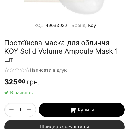
Бренд
:
Koy
КОД:
49033922
Протеїнова маска для обличчя
KOY Solid Volume Ampoule Mask 1
шт
Написати відгук
325
грн.
00
В наявності
+
−
Купити
Швидка консультація