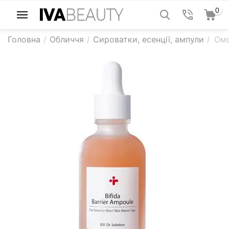
0
Головна
/
Обличчя
/
Сироватки, есенції, ампули
/
Омо