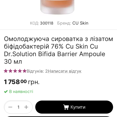
Бренд
:
CU Skin
КОД:
300118
Омолоджуюча сироватка з лізатом
біфідобактерій 76% Cu Skin Cu
Dr.Solution Bifida Barrier Ampoule
30 мл
Відгуків: 2
Написати відгук
1 758
грн.
00
В наявності
+
−
Купити