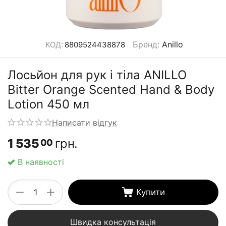
Бренд
:
Anillo
КОД:
8809524438878
Лосьйон для рук і тіла ANILLO
Bitter Orange Scented Hand & Body
Lotion 450 мл
Написати відгук
1 535
грн.
00
В наявності
+
−
Купити
Швидка консультація