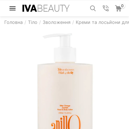
0
Головна
/
Тіло
/
Зволоження
/
Креми та лосьйони для