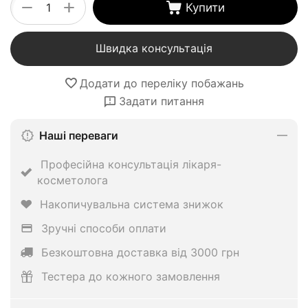
+
−
Купити
Швидка консультація
Додати до переліку побажань
Задати питання
Наші переваги
Професійна консультація лікаря-
косметолога
Накопичувальна система знижок
Зручні способи оплати
Безкоштовна доставка від 3000 грн
Тестера до кожного замовлення