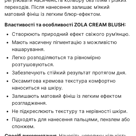
переходів. Після нанесення залишає м’який
матовий фініш із легким блюр-ефектом.
Властивості та особливості ZOLA CREAM BLUSH:
Створюють природний ефект свіжого рум’янцю.
Мають насичену пігментацію з можливістю
нашарування.
Легко розподіляються та рівномірно
розтушовуються.
Забезпечують стійкий результат протягом дня.
Оксамитова кремова текстура комфортно
наноситься на шкіру.
Залишають матовий фініш із легким ефектом
розгладження.
Не підкреслюють текстуру та нерівності шкіри.
Підходять для нанесення пальцями, пензлем або
спонжем.
Спосіб використання.
Нанесіть невелику кількість