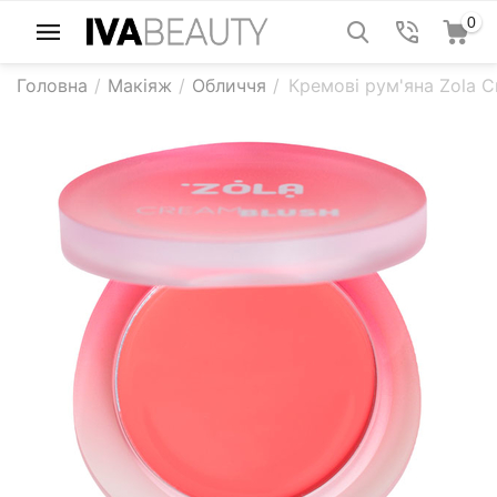
0
Головна
/
Макіяж
/
Обличчя
/
Кремові рум'яна Zola C