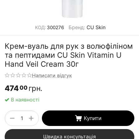
Бренд
:
CU Skin
КОД:
300276
Крем-вуаль для рук з волюфіліном
та пептидами CU Skin Vitamin U
Hand Veil Cream 30г
Написати відгук
474
грн.
00
В наявності
+
−
Купити
Швидка консультація