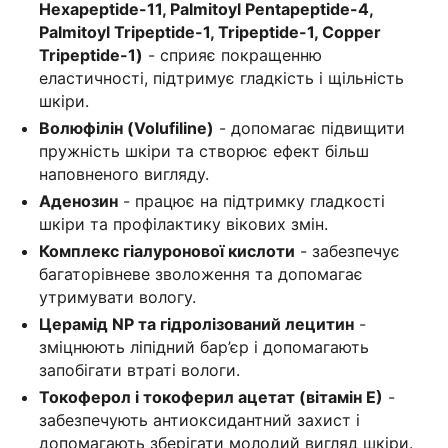
Hexapeptide-11, Palmitoyl Pentapeptide-4,
Palmitoyl Tripeptide-1, Tripeptide-1, Copper
Tripeptide-1)
- сприяє покращенню
еластичності, підтримує гладкість і щільність
шкіри.
Волюфілін (Volufiline)
- допомагає підвищити
пружність шкіри та створює ефект більш
наповненого вигляду.
Аденозин
- працює на підтримку гладкості
шкіри та профілактику вікових змін.
Комплекс гіалуронової кислоти
- забезпечує
багаторівневе зволоження та допомагає
утримувати вологу.
Церамід NP та гідролізований лецитин
-
зміцнюють ліпідний бар’єр і допомагають
запобігати втраті вологи.
Токоферол і токоферил ацетат (вітамін Е)
-
забезпечують антиоксидантний захист і
допомагають зберігати молодий вигляд шкіри.