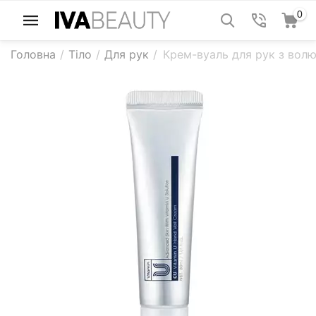
0
Головна
/
Тіло
/
Для рук
/
Крем-вуаль для рук з волю