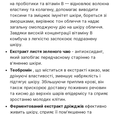
на пробіотики та вітамін B — відновлює волокна
еластину та колагену, допомагає виводити
токсини та зміцнює імунітет шкіри, бореться зі
зморшками, вирівнює тон обличчя та надає
загальну омолоджуючу дію на шкіру обличчя.
Завдяки високій концентрації вітаміну B
комбуча з легкістю заспокоює подразнену
шкіру.
Екстракт листя зеленого чаю
- антиоксидант,
який запобігає передчасному старінню та
в'яненню шкіри.
Теобромін
, що міститься в екстракті какао, має
дрінуючі властивості, зменшує набряклість і
підтягує шкіру. Збільшуючи приплив крові, він
також прискорює доставку поживних речовин
та кисню до верхніх шарів епідермісу та сприяє
зростанню молодих клітин.
Ферментований екстракт дріжджів
ефективно
живить шкіру, сприяє її пом'якшенню та