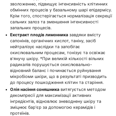
зволоженню, підвищує інтенсивність клітинних
обмінних процесів у базальному шарі епідермісу.
Крім того, спостерігається нормалізація секреції
сальних залоз та зменшення інтенсивності
запальних процесів.
Екстракт плодів лимонника
завдяки вмісту
сапонінів, органічних кислот, таніну, засіб
нейтралізує наслідки та запобігає
окислювальним процесам, тонізує та освіжає
в'янучу шкіру. *При великій кількості вільних
радикалів порушується окислювально-
відновний баланс і починається руйнування
мікробіоми шкіри, що в результаті призводить
до процесу пошкодження клітин та старіння.
Олія насіння соняшника
витягується методом
декомпресії для максимізації активних
інгредієнтів, відновлює зневоднену шкіру та
зміцнює бар'єр за допомогою керамідів і
протеїнів.