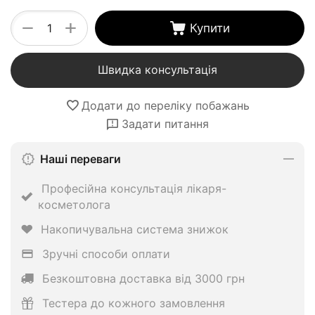
+
−
Купити
Швидка консультація
Додати до переліку побажань
Задати питання
Наші переваги
Професійна консультація лікаря-
косметолога
Накопичувальна система знижок
Зручні способи оплати
Безкоштовна доставка від 3000 грн
Тестера до кожного замовлення